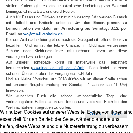
Dirk Jansch daran, zumindest eine kleine Vorführung auf die Beine zu
stellen. Zudem gibt es eine musikalische Darbietung von Waltraud
Leininger, Christa Barz und Gerd Feurer.
Auch für Essen und Trinken ist natürlich gesorgt. Wir werden Gulasch
mit Rotkohl und Knödeln anbieten.
Um das Essen planen zu
können, bitten wir dafür um Anmeldung bis Sonntag, 3.12. per
Email an
wa@tcn-ilvesheim.de
Bei der Weihnachtsfeier gibt es noch die Gelegenheit, offene Bons zu
bezahlen. Und es ist die letzte Chance, im Clubhaus vergessene
Schuhe oder Kleidungsstücke mitzunehmen, bevor wir diese
versteigern bzw. entsorgen.
Auf unserer Homepage könnt Ihr mittlerweile das Herbstheft
herunterladen (
download als pdf, ca. 7.7mb
). Darin findet Ihr einen
schönen Überblick über das vergangene TCN Jahr.
Und als kleine Vorschau auf 2018 dürfen wir an dieser Stelle schon
auf unseren Neujahrsempfang am Sonntag, 7. Januar (ab 11 Uhr)
hinweisen.
Wir wünschen Euch alle schöne weihnachtliche Tage, eine
verletzungsfreie Hallensaison und freuen uns, viele von Euch bei den
Weihnachtsfeiern begrüßen zu dürfen.
Wir nutzen Cookies auf unserer Website. Einige von ihnen sind
Zurück
Weiter
essenziell für den Betrieb der Seite, während andere uns
helfen, diese Website und die Nutzererfahrung zu verbessern